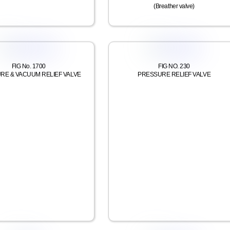
(Breather valve)
FIG No. 1700
FIG NO. 230
RE & VACUUM RELIEF VALVE
PRESSURE RELIEF VALVE