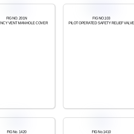
FIG NO. 201N
FIG NO.103
NCY VENT MANHOLE COVER
PILOT OPERATED SAFETY RELIEF VALV
FIG No. 1420
FIG No.1410