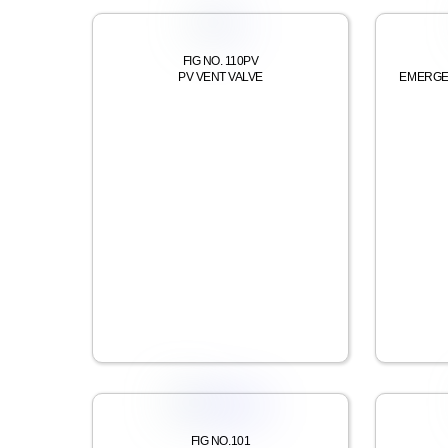
FIG NO. 110PV
PV VENT VALVE
EMERGE
FIG NO.101