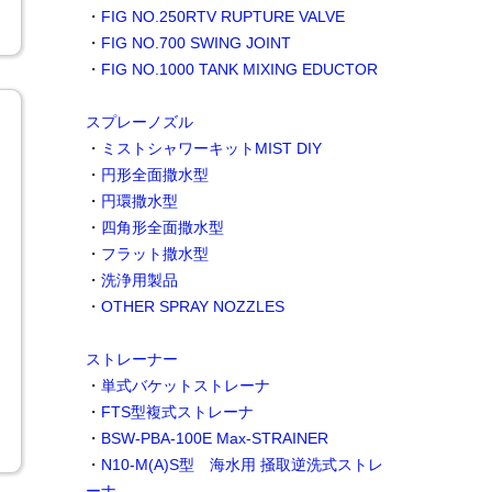
・
FIG NO.250RTV RUPTURE VALVE
・
FIG NO.700 SWING JOINT
・
FIG NO.1000 TANK MIXING EDUCTOR
スプレーノズル
・
ミストシャワーキットMIST DIY
・
円形全面撒水型
・
円環撒水型
・
四角形全面撒水型
・
フラット撒水型
・
洗浄用製品
・
OTHER SPRAY NOZZLES
ストレーナー
・
単式バケットストレーナ
・
FTS型複式ストレーナ
・
BSW-PBA-100E Max-STRAINER
・
N10-M(A)S型 海水用 掻取逆洗式ストレ
ーナ