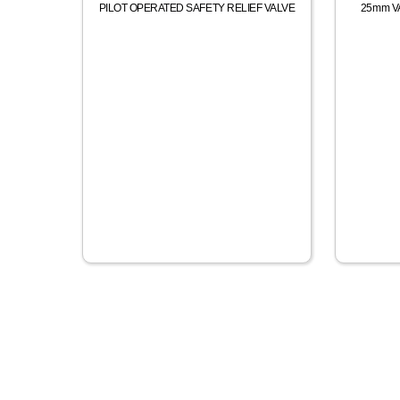
PILOT OPERATED SAFETY RELIEF VALVE
25mm V