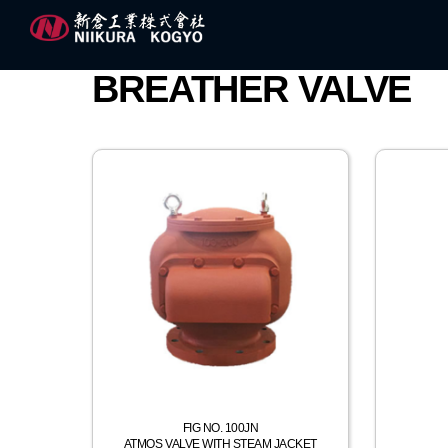
Skip
to
content
BREATHER VALVE
FIG NO. 100JN
ATMOS VALVE WITH STEAM JACKET