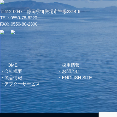
〒412-0047 静岡県御殿場市神場2314-6
TEL:
0550-78-6220
FAX: 0550-80-2300
・
HOME
・
採用情報
・
会社概要
・
お問合せ
・
製品情報
・
ENGLISH SITE
・
アフターサービス