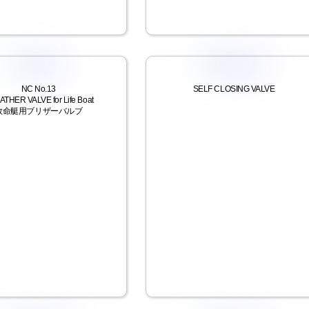
NC No.13
SELF CLOSING VALVE
THER VALVE for Life Boat
救命艇用ブリザーバルブ