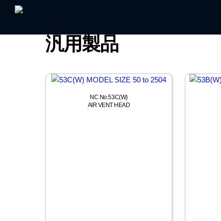
Skip
to
content
汎用製品
NC No.53C(W)
AIR VENT HEAD