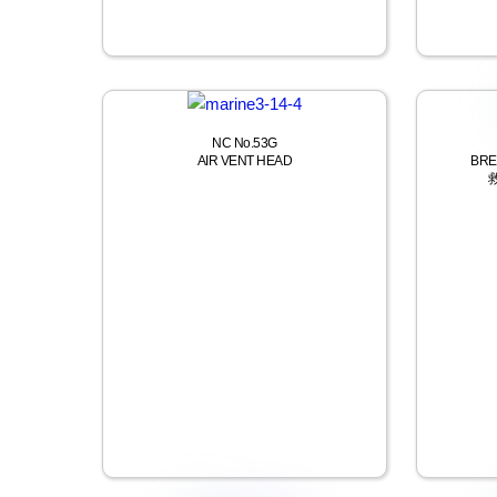
NC No.53G
AIR VENT HEAD
BREA