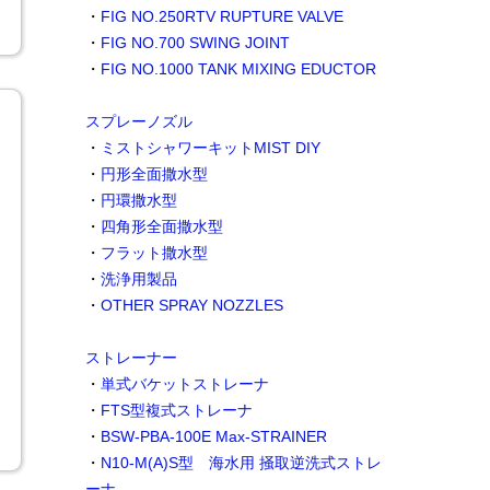
・
FIG NO.250RTV RUPTURE VALVE
・
FIG NO.700 SWING JOINT
・
FIG NO.1000 TANK MIXING EDUCTOR
スプレーノズル
・
ミストシャワーキットMIST DIY
・
円形全面撒水型
・
円環撒水型
・
四角形全面撒水型
・
フラット撒水型
・
洗浄用製品
・
OTHER SPRAY NOZZLES
ストレーナー
・
単式バケットストレーナ
・
FTS型複式ストレーナ
・
BSW-PBA-100E Max-STRAINER
・
N10-M(A)S型 海水用 掻取逆洗式ストレ
ーナ