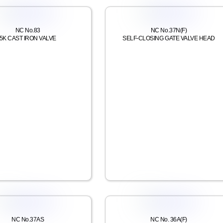
NC No.83
NC No.37N(F)
5K CAST IRON VALVE
SELF-CLOSING GATE VALVE HEAD
NC No.37AS
NC No. 36A(F)