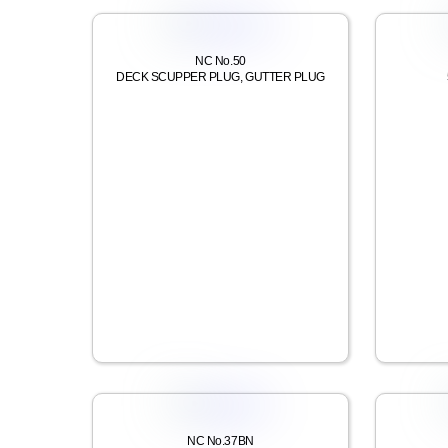
NC No.50
DECK SCUPPER PLUG, GUTTER PLUG
NC No.37BN