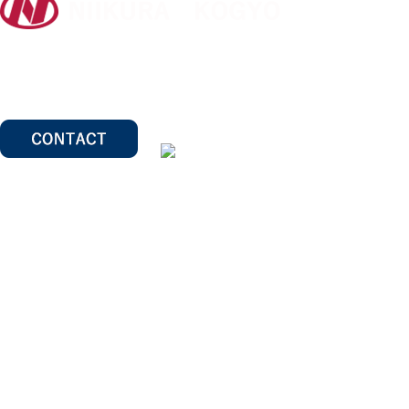
〒412-0047 静岡県御殿場市神場2314-6
TEL:
0550-78-6220
FAX: 0550-80-2300
・
HOME
・
採用情報
・
会社概要
・
お問合せ
・
製品情報
・
ENGLISH SITE
・
アフターサービス