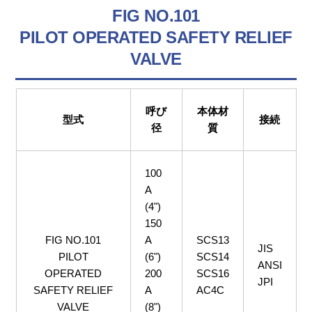
FIG NO.101
PILOT OPERATED SAFETY RELIEF
VALVE
呼び
本体材
型式
接続
径
質
100
A
(4")
150
FIG NO.101
A
SCS13
JIS
PILOT
(6")
SCS14
ANSI
OPERATED
200
SCS16
JPI
SAFETY RELIEF
A
AC4C
VALVE
(8")