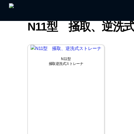
Skip
to
content
N11型 掻取、逆洗
N11型
掻取逆洗式ストレーナ