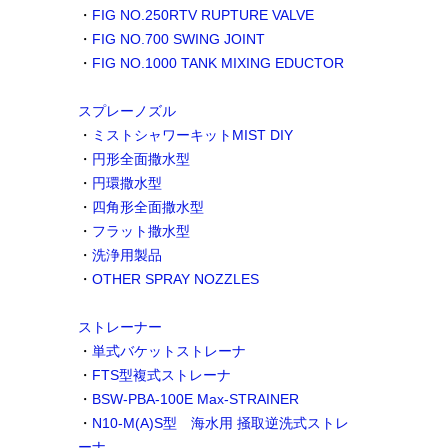
・
FIG NO.250RTV RUPTURE VALVE
・
FIG NO.700 SWING JOINT
・
FIG NO.1000 TANK MIXING EDUCTOR
スプレーノズル
・
ミストシャワーキットMIST DIY
・
円形全面撒水型
・
円環撒水型
・
四角形全面撒水型
・
フラット撒水型
・
洗浄用製品
・
OTHER SPRAY NOZZLES
ストレーナー
・
単式バケットストレーナ
・
FTS型複式ストレーナ
・
BSW-PBA-100E Max-STRAINER
・
N10-M(A)S型 海水用 掻取逆洗式ストレ
ーナ