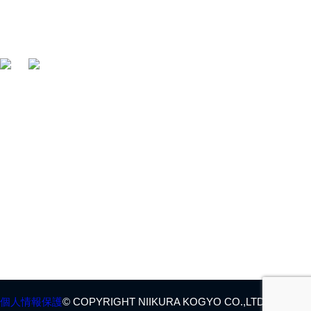
〒412-0047 静岡県御殿場市神場2314-6
TEL:
0550-78-6220
FAX: 0550-80-2300
・
HOME
・
採用情報
・
会社概要
・
お問合せ
・
製品情報
・
ENGLISH SITE
・
アフターサービス
個人情報保護
© COPYRIGHT NIIKURA KOGYO CO.,LTD. ALL