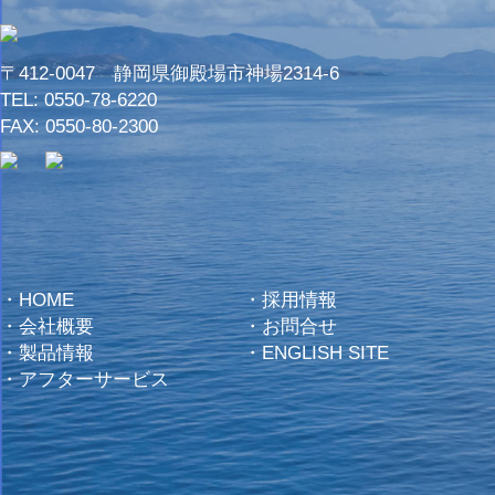
〒412-0047 静岡県御殿場市神場2314-6
TEL:
0550-78-6220
FAX: 0550-80-2300
・
HOME
・
採用情報
・
会社概要
・
お問合せ
・
製品情報
・
ENGLISH SITE
・
アフターサービス