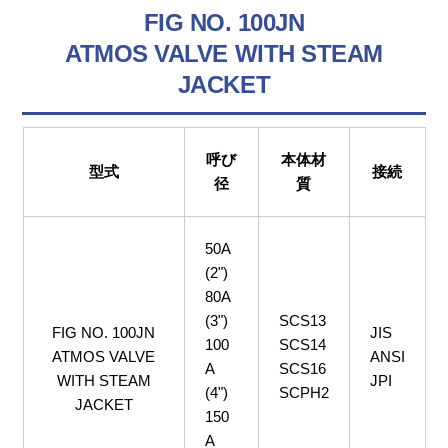
FIG NO. 100JN
ATMOS VALVE WITH STEAM
JACKET
呼び
本体材
型式
接続
径
質
50A
(2")
80A
(3")
SCS13
FIG NO. 100JN
JIS
100
SCS14
ATMOS VALVE
ANSI
A
SCS16
WITH STEAM
JPI
(4")
SCPH2
JACKET
150
A