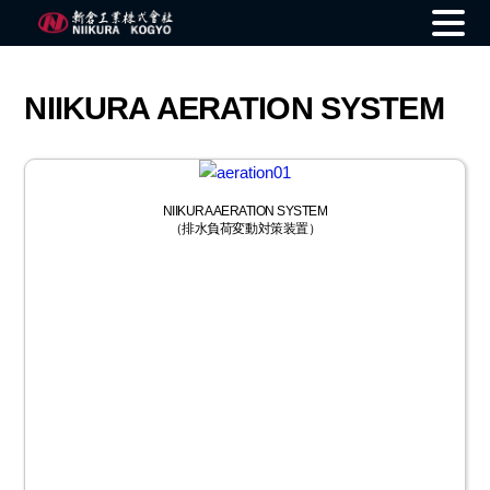
Skip
to
NIIKURA AERATION SYSTEM
content
NIIKURA AERATION SYSTEM
（排水負荷変動対策装置）