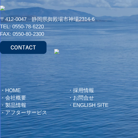
〒412-0047 静岡県御殿場市神場2314-6
TEL:
0550-78-6220
FAX: 0550-80-2300
・
HOME
・
採用情報
・
会社概要
・
お問合せ
・
製品情報
・
ENGLISH SITE
・
アフターサービス