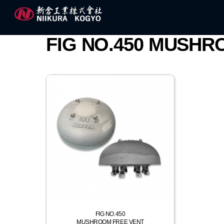
Skip
to
content
FIG NO.450 MUSHR
FIG NO.450
MUSHROOM FREE VENT