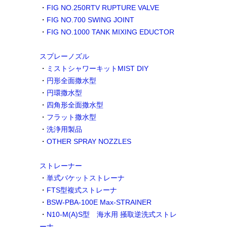
・
FIG NO.250RTV RUPTURE VALVE
・
FIG NO.700 SWING JOINT
・
FIG NO.1000 TANK MIXING EDUCTOR
スプレーノズル
・
ミストシャワーキットMIST DIY
・
円形全面撒水型
・
円環撒水型
・
四角形全面撒水型
・
フラット撒水型
・
洗浄用製品
・
OTHER SPRAY NOZZLES
ストレーナー
・
単式バケットストレーナ
・
FTS型複式ストレーナ
・
BSW-PBA-100E Max-STRAINER
・
N10-M(A)S型 海水用 掻取逆洗式ストレ
ーナ