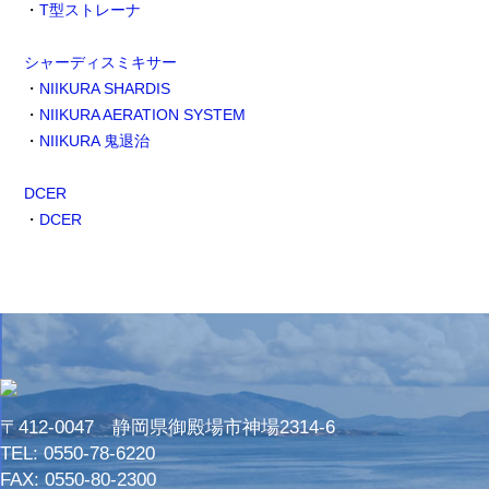
・
T型ストレーナ
シャーディスミキサー
・
NIIKURA SHARDIS
・
NIIKURA AERATION SYSTEM
・
NIIKURA 鬼退治
DCER
・
DCER
〒412-0047 静岡県御殿場市神場2314-6
TEL:
0550-78-6220
FAX: 0550-80-2300