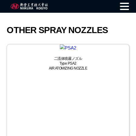
Skip
to
OTHER SPRAY NOZZLES
content
二流体噴霧ノズル
Type PSA2
AIR ATOMIZING NOZZLE