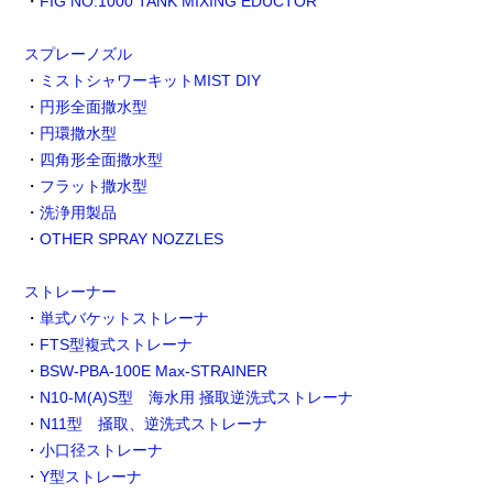
・
FIG NO.1000 TANK MIXING EDUCTOR
スプレーノズル
・
ミストシャワーキットMIST DIY
・
円形全面撒水型
・
円環撒水型
・
四角形全面撒水型
・
フラット撒水型
・
洗浄用製品
・
OTHER SPRAY NOZZLES
ストレーナー
・
単式バケットストレーナ
・
FTS型複式ストレーナ
・
BSW-PBA-100E Max-STRAINER
・
N10-M(A)S型 海水用 掻取逆洗式ストレーナ
・
N11型 掻取、逆洗式ストレーナ
・
小口径ストレーナ
・
Y型ストレーナ