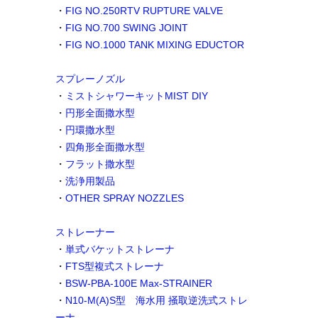
・
FIG NO.250RTV RUPTURE VALVE
・
FIG NO.700 SWING JOINT
・
FIG NO.1000 TANK MIXING EDUCTOR
スプレーノズル
・
ミストシャワーキットMIST DIY
・
円形全面撒水型
・
円環撒水型
・
四角形全面撒水型
・
フラット撒水型
・
洗浄用製品
・
OTHER SPRAY NOZZLES
ストレーナー
・
単式バケットストレーナ
・
FTS型複式ストレーナ
・
BSW-PBA-100E Max-STRAINER
・
N10-M(A)S型 海水用 掻取逆洗式ストレ
ーナ