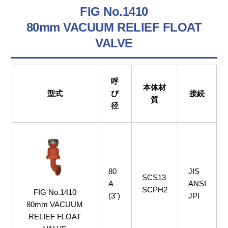
FIG No.1410
80mm VACUUM RELIEF FLOAT
VALVE
呼
本体材
型式
び
接続
質
径
80
JIS
SCS13
A
ANSI
SCPH2
FIG No.1410
(3")
JPI
80mm VACUUM
RELIEF FLOAT