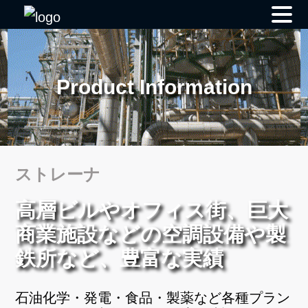
Skip
to
content
Product Information
ストレーナ
高層ビルやオフィス街、巨大
商業施設などの空調設備や製
鉄所など、豊富な実績
石油化学・発電・食品・製薬など各種プラン