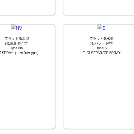
フラット撒水型
フラット撒水型
（低流量タイプ）
（セパレート型）
Type NV
Type S
T SPRAY（Low flow type）
FLAT SEPARATE SPRAY