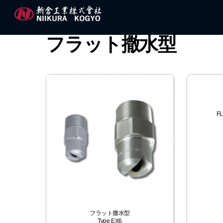
Skip
to
content
フラット撒水型
FL
フラット撒水型
Type EX6