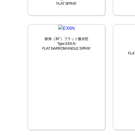
FLAT SPRAY
狭角（30°）フラット撒水型
Type EX6-N
FLAT NARROW ANGLE SPRAY
FLA