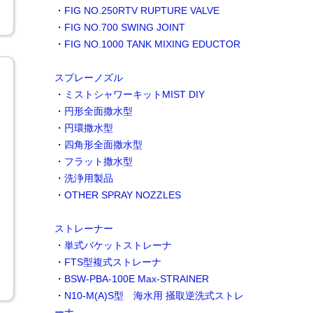
・
FIG NO.250RTV RUPTURE VALVE
・
FIG NO.700 SWING JOINT
・
FIG NO.1000 TANK MIXING EDUCTOR
スプレーノズル
・
ミストシャワーキットMIST DIY
・
円形全面撒水型
・
円環撒水型
・
四角形全面撒水型
・
フラット撒水型
・
洗浄用製品
・
OTHER SPRAY NOZZLES
ストレーナー
・
単式バケットストレーナ
・
FTS型複式ストレーナ
・
BSW-PBA-100E Max-STRAINER
・
N10-M(A)S型 海水用 掻取逆洗式ストレ
ーナ