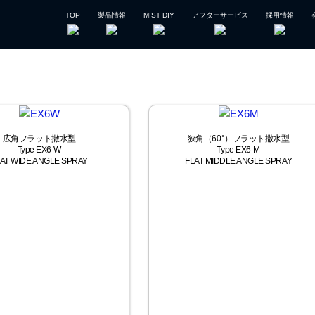
TOP
製品情報
MIST DIY
アフターサービス
採用情報
広角フラット撒水型
狭角（60°）フラット撒水型
Type EX6-W
Type EX6-M
AT WIDE ANGLE SPRAY
FLAT MIDDLE ANGLE SPRAY