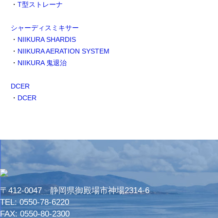
・
T型ストレーナ
シャーディスミキサー
・
NIIKURA SHARDIS
・
NIIKURA AERATION SYSTEM
・
NIIKURA 鬼退治
DCER
・
DCER
〒412-0047 静岡県御殿場市神場2314-6
TEL:
0550-78-6220
FAX: 0550-80-2300