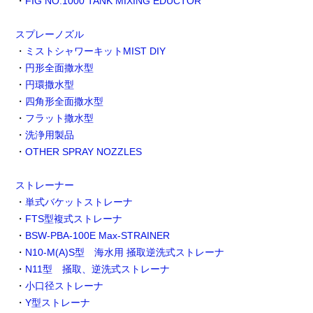
・
FIG NO.1000 TANK MIXING EDUCTOR
スプレーノズル
・
ミストシャワーキットMIST DIY
・
円形全面撒水型
・
円環撒水型
・
四角形全面撒水型
・
フラット撒水型
・
洗浄用製品
・
OTHER SPRAY NOZZLES
ストレーナー
・
単式バケットストレーナ
・
FTS型複式ストレーナ
・
BSW-PBA-100E Max-STRAINER
・
N10-M(A)S型 海水用 掻取逆洗式ストレーナ
・
N11型 掻取、逆洗式ストレーナ
・
小口径ストレーナ
・
Y型ストレーナ