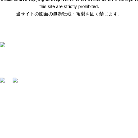
this site are strictly prohibited.
当サイトの図面の無断転載・複製を固く禁じます。
〒412-0047 静岡県御殿場市神場2314-6
TEL:
0550-78-6220
FAX: 0550-80-2300
・
HOME
・
採用情報
・
会社概要
・
お問合せ
・
製品情報
・
ENGLISH SITE