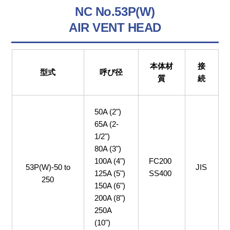
NC No.53P(W)
AIR VENT HEAD
本体材
接
型式
呼び径
質
続
50A (2")
65A (2-
1/2")
80A (3")
100A (4")
FC200
53P(W)-50 to
JIS
125A (5")
SS400
250
150A (6")
200A (8")
250A
(10")