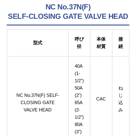
NC No.37N(F)
SELF-CLOSING GATE VALVE HEAD
呼び
本体
接
型式
径
材質
続
40A
(1-
1/2")
50A
ね
NC No.37N(F) SELF-
(2")
じ
CAC
CLOSING GATE
65A
込
VALVE HEAD
(2-
み
1/2")
80A
(3")