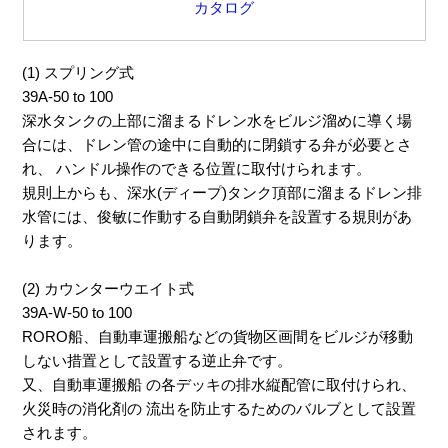
カタログ
(1) スプリング式
39A-50 to 100
深水タンクの上部に溜まるドレン水をビルジ溜めに導く場
合には、ドレン管の途中に自動的に閉鎖する弁が必要とさ
れ、 ハンドル操作のできる位置に取付けられます。
規則上からも、深水(ディープ)タンク頂部に溜まるドレン排
水管には、俊敏に作動する自動閉鎖弁を設置する規則があ
ります。
(2) カウンターウエイト式
39A-W-50 to 100
RORO船、自動車運搬船などの貨物区画間をビルジが移動
しない措置として設置する逆止弁です。
又、自動車運搬船 の各デッキの排水縦配管に取付けられ、
火災時の消化剤の 流出を防止するためのバルブとして設置
されます。