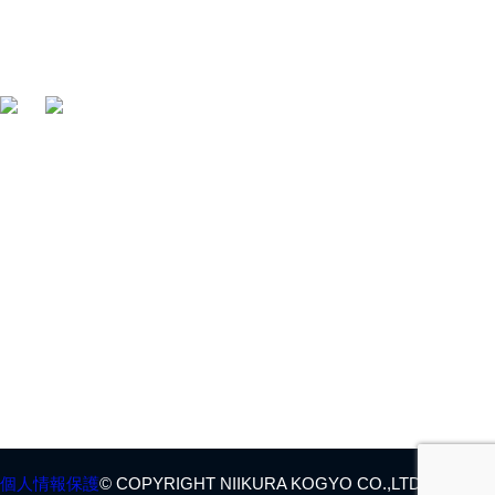
〒412-0047 静岡県御殿場市神場2314-6
TEL:
0550-78-6220
FAX: 0550-80-2300
・
HOME
・
採用情報
・
会社概要
・
お問合せ
・
製品情報
・
ENGLISH SITE
・
アフターサービス
個人情報保護
© COPYRIGHT NIIKURA KOGYO CO.,LTD. ALL