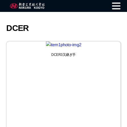
Skip
to
DCER
content
DCER3又継ぎ手