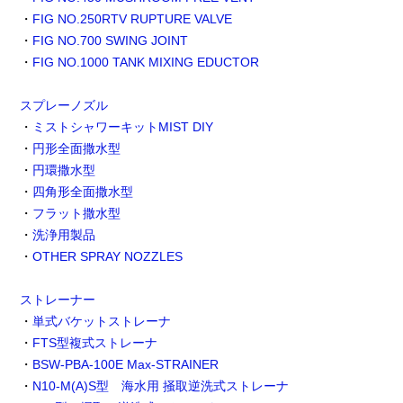
・
FIG NO.250RTV RUPTURE VALVE
・
FIG NO.700 SWING JOINT
・
FIG NO.1000 TANK MIXING EDUCTOR
スプレーノズル
・
ミストシャワーキットMIST DIY
・
円形全面撒水型
・
円環撒水型
・
四角形全面撒水型
・
フラット撒水型
・
洗浄用製品
・
OTHER SPRAY NOZZLES
ストレーナー
・
単式バケットストレーナ
・
FTS型複式ストレーナ
・
BSW-PBA-100E Max-STRAINER
・
N10-M(A)S型 海水用 掻取逆洗式ストレーナ