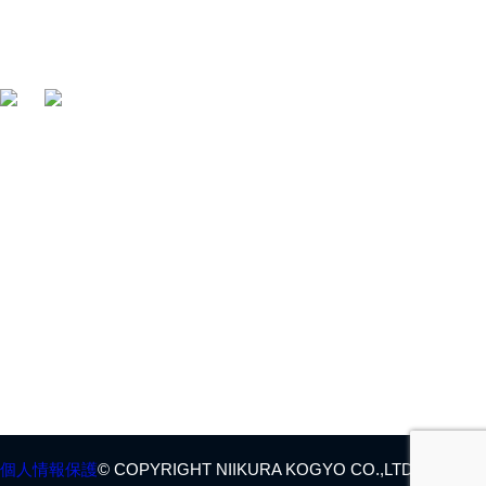
〒412-0047 静岡県御殿場市神場2314-6
TEL:
0550-78-6220
FAX: 0550-80-2300
・
HOME
・
採用情報
・
会社概要
・
お問合せ
・
製品情報
・
ENGLISH SITE
・
アフターサービス
個人情報保護
© COPYRIGHT NIIKURA KOGYO CO.,LTD. ALL