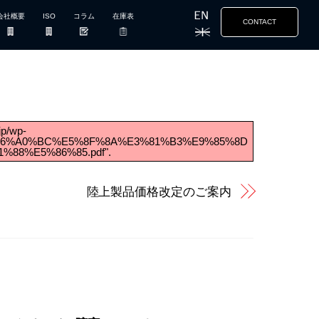
会社概要
ISO
コラム
在庫表
CONTACT
jp/wp-
A1%E6%A0%BC%E5%8F%8A%E3%81%B3%E9%85%8D
8%E5%86%85.pdf".
陸上製品価格改定のご案内