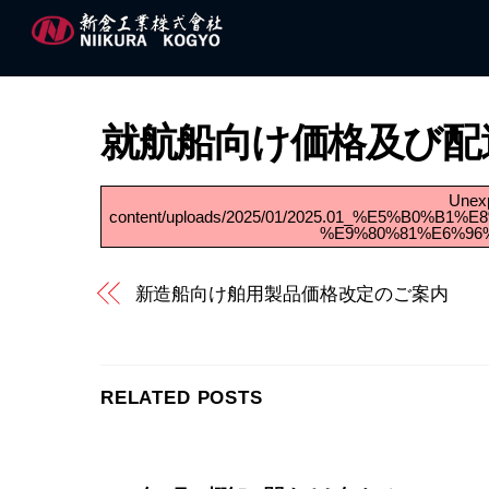
Skip
to
content
就航船向け価格及び配
Unexp
content/uploads/2025/01/2025.01_%E5%B
%E9%80%81%E6%96
新造船向け舶用製品価格改定のご案内
RELATED POSTS