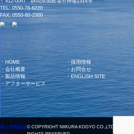
〒412-0047 静岡県御殿場市神場2314-6
TEL:
0550-78-6220
FAX: 0550-80-2300
・
HOME
・
採用情報
・
会社概要
・
お問合せ
・
製品情報
・
ENGLISH SITE
・
アフターサービス
個人情報保護
© COPYRIGHT NIIKURA KOGYO CO.,LTD. ALL
方針
RIGHTS RESERVED.