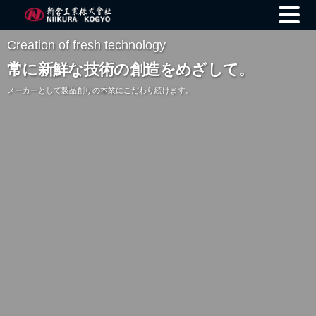
Skip
Creation of fresh technology
to
常に新鮮な技術の創造をめざして。
content
メーカーとして製品創りの本業にこだわり続けます。