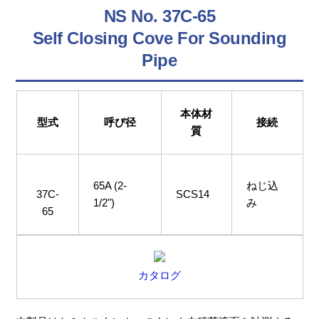
NS No. 37C-65
Self Closing Cove For Sounding
Pipe
本体材
型式
呼び径
接続
質
65A (2-
ねじ込
37C-
SCS14
1/2")
み
65
カタログ