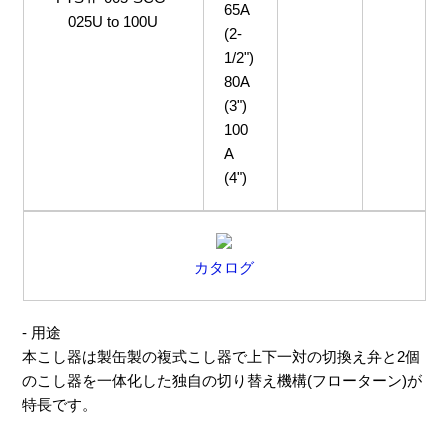
65A
025U to 100U
(2-
1/2")
80A
(3")
100
A
(4")
カタログ
- 用途
本こし器は製缶製の複式こし器で上下一対の切換え弁と2個
のこし器を一体化した独自の切り替え機構(フローターン)が
特長です。