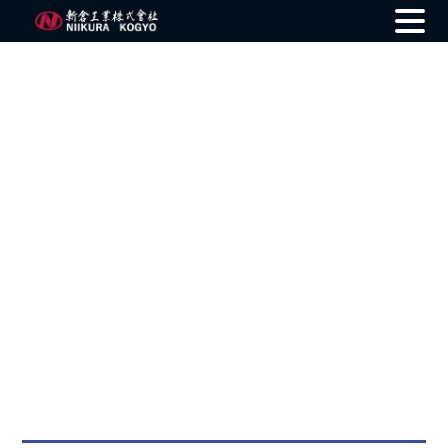
Skip
to
content
Product Information
製品情報