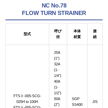
NC No.78
FLOW TURN STRAINER
呼び
本体
接
型式
径
材質
続
25A
(1")
32A
(1-
1/4")
40A
(1-
1/2")
FTSⅡ-005-SCG-
50A
SGP
025H to 100H
JIS
(2")
SS400
FTSⅡ-005-SCG-