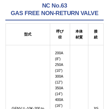
NC No.63
GAS FREE NON-RETURN VALVE
呼び
本体
接
型式
径
材質
続
200A
(8")
250A
(10")
300A
(12")
350A
(14")
400A
(16")
GFNVⅡ-10K-200 to
JIS