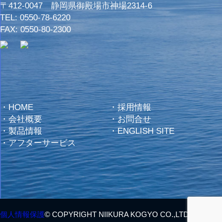
〒412-0047 静岡県御殿場市神場2314-6
TEL:
0550-78-6220
FAX: 0550-80-2300
・
HOME
・
採用情報
・
会社概要
・
お問合せ
・
製品情報
・
ENGLISH SITE
・
アフターサービス
個人情報保護
© COPYRIGHT NIIKURA KOGYO CO.,LTD. ALL