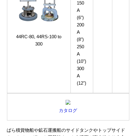
150
A
(6")
200
A
44RC-80, 44RS-100 to
(8")
300
250
A
(10")
300
A
(12")
カタログ
ばら積貨物船や鉱石運搬船のサイドタンクやトップサイド