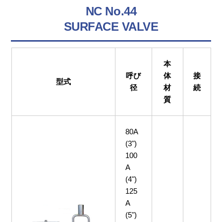
NC No.44
SURFACE VALVE
本
呼び
体
接
型式
径
材
続
質
80A
(3")
100
A
(4")
125
A
(5")