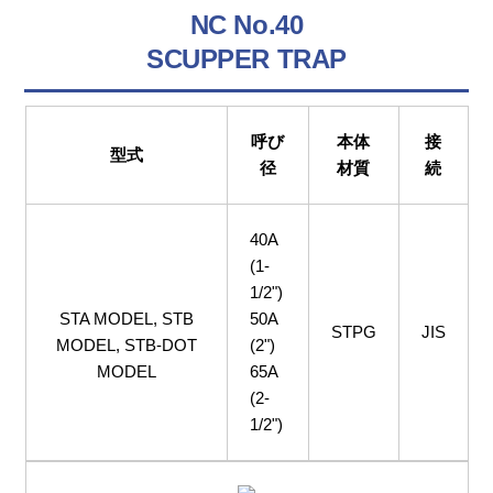
NC No.40
SCUPPER TRAP
呼び
本体
接
型式
径
材質
続
40A
(1-
1/2")
STA MODEL, STB
50A
STPG
JIS
MODEL, STB-DOT
(2")
MODEL
65A
(2-
1/2")