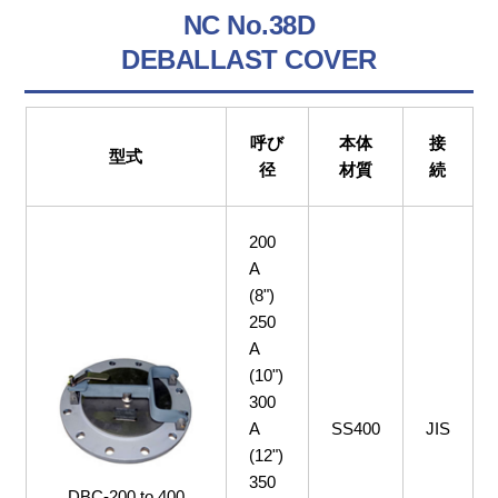
NC No.38D
DEBALLAST COVER
呼び
本体
接
型式
径
材質
続
200
A
(8")
250
A
(10")
300
A
SS400
JIS
(12")
350
DBC-200 to 400