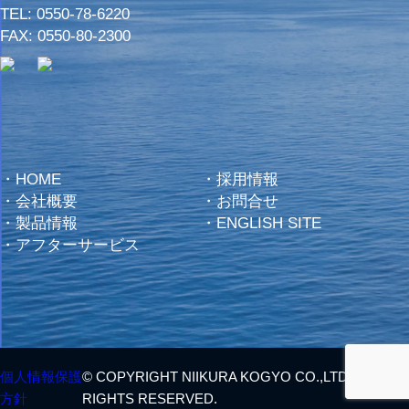
TEL:
0550-78-6220
FAX: 0550-80-2300
・
HOME
・
採用情報
・
会社概要
・
お問合せ
・
製品情報
・
ENGLISH SITE
・
アフターサービス
個人情報保護
© COPYRIGHT NIIKURA KOGYO CO.,LTD. ALL
方針
RIGHTS RESERVED.