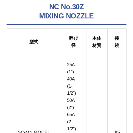
NC No.30Z
MIXING NOZZLE
呼び
本体
接
型式
径
材質
続
25A
(1")
40A
(1-
1/2")
50A
(2")
65A
(2-
1/2")
SC-MN MODEL
JIS