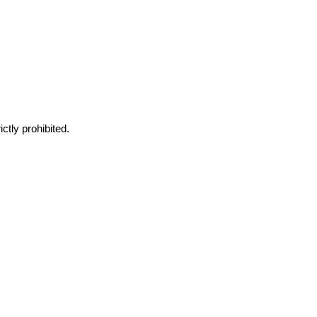
ctly prohibited.
E
・
採用情報
概要
・
お問合せ
情報
・
ENGLISH SITE