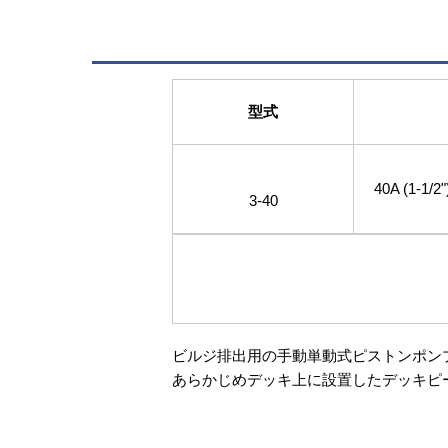
型式
40A (1-1/2"
3-40
ビルジ排出用の手動単動式ピストンポン
あらかじめデッキ上に設置したデッキピ