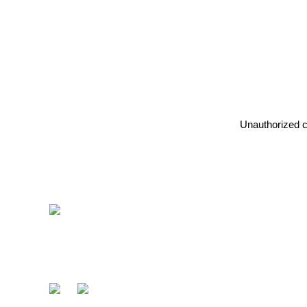
Unauthorized co
〒412-0047 静岡県御殿場市神場2314-6
TEL:
0550-78-6220
FAX: 0550-80-2300