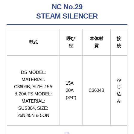
NC No.29
STEAM SILENCER
呼び
本体材
接
型式
径
質
続
DS MODEL:
MATERIAL:
ね
15A
C3604B, SIZE: 15A
じ
20A
C3604B
& 20A FS MODEL:
込
(3/4")
MATERIAL:
み
SUS304, SIZE:
25N,45N & 5ON