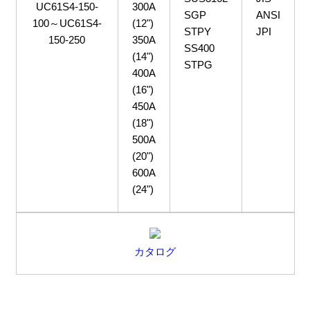
UC61S4-150-
300A
SGP
ANSI
100～UC61S4-
(12")
STPY
JPI
150-250
350A
SS400
(14")
STPG
400A
(16")
450A
(18")
500A
(20")
600A
(24")
カタログ