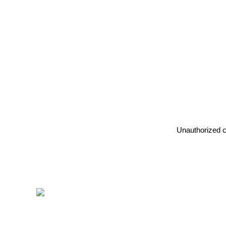
Unauthorized co
〒412-0047 静岡県御殿場市神場2314-6
TEL:
0550-78-6220