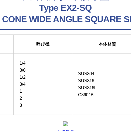
Type EX2-SQ
 CONE WIDE ANGLE SQUARE 
呼び径
本体材質
1/4
3/8
SUS304
1/2
SUS316
3/4
SUS316L
1
C3604B
2
3