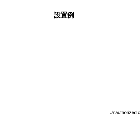
設置例
Unauthorized co