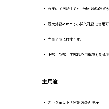
自圧にて回転するので他の駆動装置
最大外径45mmで小挿入孔径に使用
内面全域に撒水可能
上部、側部、下部洗浄用機種も別途
主用途
内径２ｍ以下の容器内壁面洗浄