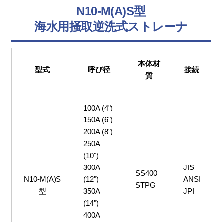
N10-M(A)S型
海水用掻取逆洗式ストレーナ
本体材
型式
呼び径
接続
質
100A (4")
150A (6")
200A (8")
250A
(10")
300A
JIS
SS400
N10-M(A)S
(12")
ANSI
STPG
型
350A
JPI
(14")
400A