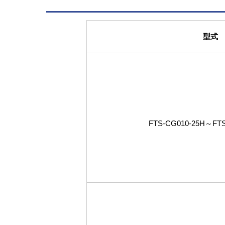
型式
FTS-CG010-25H～FTS