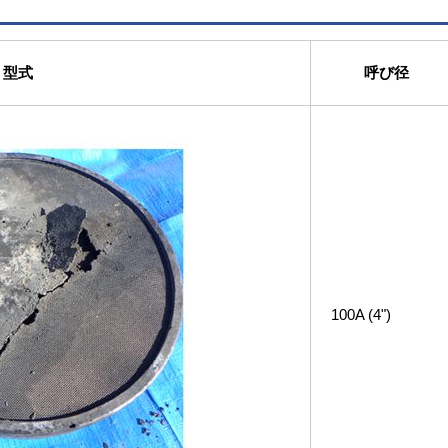
型式
呼び径
100A (4")