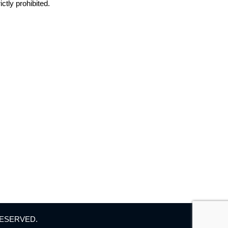
ctly prohibited.
E
・
採用情報
概要
・
お問合せ
情報
・
ENGLISH SITE
ターサービス
RESERVED.