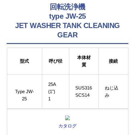
回転洗浄機
type JW-25
JET WASHER TANK CLEANING
GEAR
本体材
型式
呼び径
接続
質
25A
SUS316
ねじ込
Type JW-
(1")
SCS14
み
25
1
カタログ