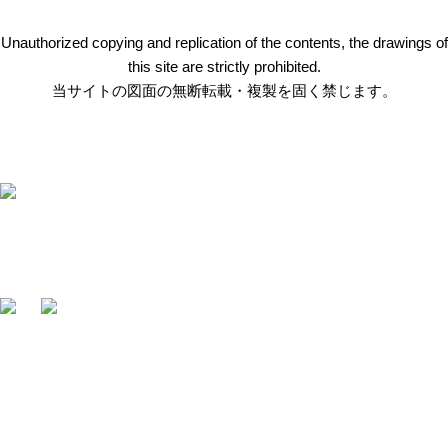
Unauthorized copying and replication of the contents, the drawings of
this site are strictly prohibited.
当サイトの図面の無断転載・複製を固く禁じます。
〒412-0047 静岡県御殿場市神場2314-6
TEL:
0550-78-6220
FAX: 0550-80-2300
・
HOME
・
採用情報