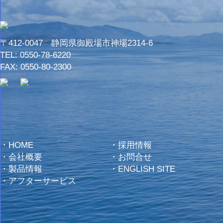
〒412-0047 静岡県御殿場市神場2314-6
TEL:
0550-78-6220
FAX: 0550-80-2300
・
HOME
・
採用情報
・
会社概要
・
お問合せ
・
製品情報
・
ENGLISH SITE
・
アフターサービス