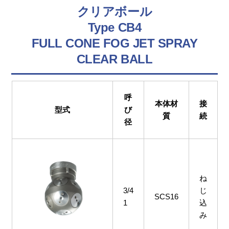
クリアボール
Type CB4
FULL CONE FOG JET SPRAY
CLEAR BALL
呼
本体材
接
型式
び
質
続
径
ね
3/4
じ
SCS16
1
込
み